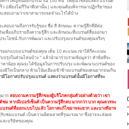
กองค์กรใหญ่หน่อยก็ประมาณ 100 คน ให้คุณใช้สื่อแสดง แบรนด์
 (เพียงไ่ม่กี่วินาทีเท่านั้น ) และคุณต้องพิจารณาปฏิกริยาของ
 และสอบถามว่าเขาสามารถจดจำอะไรได้บ้าง
ะสอบถามถึงการรับรู้ของ ชื่อ สี ลักษณะ ความรู้สึกที่มีต่อ
มกันเพื่ออภิปรายถึงความรู้สึก และลักษณะที่แบรนด์สื่อออกมา
ประโยชน์ กับการพัฒนา และปรับปรุงแบรนด์ของคุณจริงๆ
บการออกแบบแบรนด์ของคุณ เต็ม 10 คะแนน เขาให้กี่คะแนน
ปรุงในส่วนไหนบ้าง " แล้วนำมารวบรวมข้อมูลว่า หัวข้อที่จะ
ากมาหาน้อย คุณจะได้ข้อมูลในการปรับปรุง และพัฒนาแบรนด์ของ
องมีใจเป็นกลาง ห้ามโน้มเอียงเข้าข้างแบรนด์ของตนมากจนเกิน
มื่อเรามีโอกาสปรับปรุงแบรนด์ แสดงว่าแบรนด์นั้นมีโอกาสที่จะ
คัญมาก
สอบถามความรู้สึกของผู้บริโภคกลุ่มตัวอย่างด้วยว่า เขา
ด้ชม หากมีเปอร์เซ็นต์ เป็นความรู้สึกลบ มากกว่า บวก คุณควรจะ
ยแบรนด์ที่ออกแบบไปแล้ว โอกาสแก้ไขอาจจะยาก และบางทีอาจ
ู้รับชมแบรนด์ เป็นความผิดพลาดที่รุนแรงมาก ซึ่งอาจจะส่งผล
 และบริษัทของคุณ