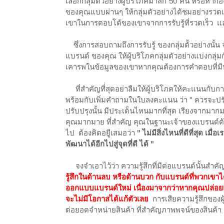
เลือกกลุ่มตัวอย่างผู้บริโภคมาสัก 50 คน หรือหา
ของคุณแบบผ่านๆ ให้กลุ่มตัวอย่างได้ชมอย่างรวดเร็ว
เขาในการตอบโต้ของเขาจากการรับรู้ที่รวดเร็ว
ซึ่งการสอบถามถึงการรับรู้ ของกลุ่มต้ัวอย่างนั้น จ
แบรนด์ ของคุณ ให้ผู้บริโภคกลุ่มตัวอย่างแบ่งกลุ่
เคารพในข้อมูลของเขาหากคุณต้องการคำตอบที่มี
ที่สำคัญที่่สุดอย่าลืมให้ผู้บริโภคให้คะแนนกั
พร้อมกับเพิ่มคำถามในใบลงคะแนน ว่า " ควรจะปรับ
ปรับปรุงนั้น มีประเด็นไหนมากที่สุด เรียงจากม
คุณมากมาย ที่สำคัญ คุณในฐานะเจ้าของแบรนด์ต้
ไป ต้องคิดอยู่ีเสมอว่า
" ไม่มีสิ่งไหนที่ดีที่สุด เ
พัฒนาได้อีกไปสู่จุดที่ดี ได้ "
จงจำเอาไว้ว่า ความรู้สึกที่มีต่อแบรนด์นั้นสำ
รู้สึกในด้านลบ หรือด้านบวก กับแบรนด์ที่พวกเขาไ
ออกแบบแบรนด์ใหม่ เนื่องมาจากว่าหากคุณปล่อ
จะไม่มีโอกาสได้แก้ตัวเลย
การเสียความรู้สึกของผ
ต่อยอดจำหน่ายสินค้า ที่สำคัญภาพพจน์ของสินค้า