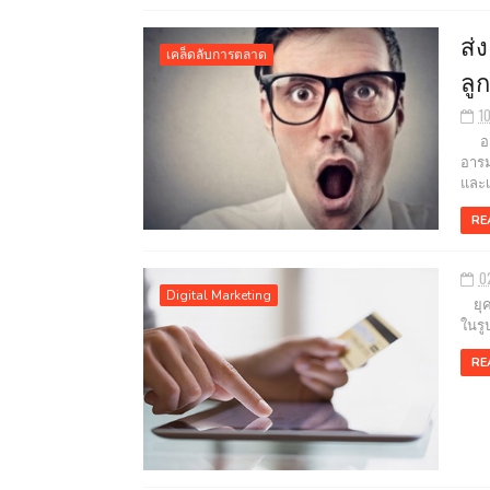
ส่
เคล็ดลับการตลาด
ลู
1
อารม
อารม
และเป
RE
0
Digital Marketing
ยุคปั
ในรู
RE