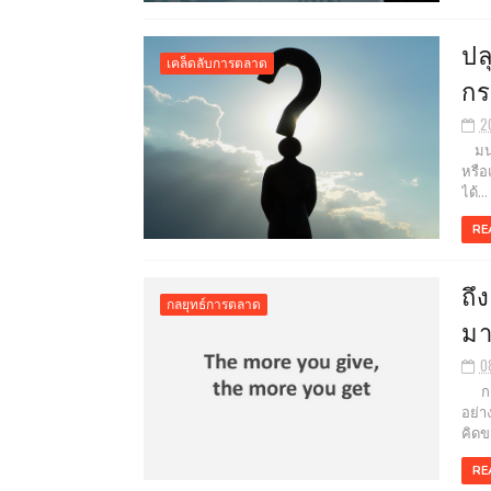
ปล
เคล็ดลับการตลาด
กร
2
มนุษ
หรือ
ได้...
RE
ถึ
กลยุทธ์การตลาด
มา
0
การต
อย่า
คิดขอ
RE