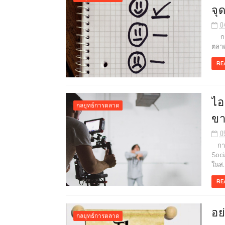
จุ
0
การส
ตลาดท
RE
ไอ
กลยุทธ์การตลาด
ขา
0
การต
Soci
ในส..
RE
อย
กลยุทธ์การตลาด