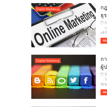
กฎ
Digital Marketing
ธุ
0
การท
แล้ว
RE
กา
Digital Marketing
ผู
0
โซเช
ปัจจ
RE