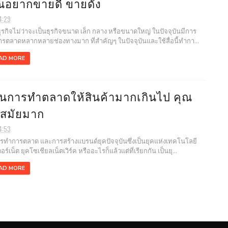
ณอยากขายดี ขายดัง
4:29
ิจไม่ว่าจะเป็นธุรกิจขนาด เล็ก กลาง หรือขนาดใหญ่ ในปัจจุบันมีการ
รตลาดหลากหลายช่องทางมาก ที่สำคัญๆ ในปัจจุบันและใช้สื่อนี้ทำกา...
AD MORE
้นการทำตลาดให้สินค้ามากเกินไป คุณ
าสมัยมาก
4:53
ำการตลาด และการสร้างแบรนด์ยุคปัจจุบันซึ่งเป็นยุคแห่งเทคโนโลยี
อร์เน็ต ยุคโซเชียลเน็ตเวิร์ค หรืออะไรก็แล้วแต่ที่เรียกกัน เป็นยุ...
AD MORE