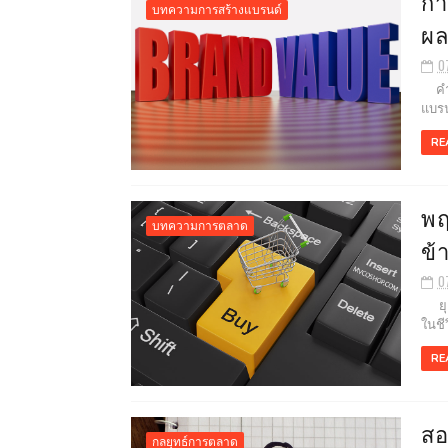
กา
บทความการสร้างแบรนด์
ผล
0
คำว่
แบรนด
RE
พฤ
บทความการตลาด
ข้
0
ยุคน
ในชี
RE
สอ
กลยุทธ์การตลาด