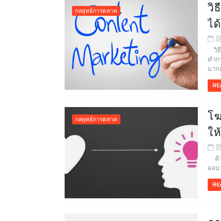
วิ
กลยุทธ์การตลาด
ได
0
วิธี
ทำกา
มากม
RE
โฆ
กลยุทธ์การตลาด
ให
0
ด้วย
ผลมา
RE