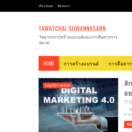
เกี่ยวกับผม
ติดต่อเรา
TAWATCHAI SUWANNASARN
วิทยากรการสร้างแบรนด์และการสื่อสารการ
ตลาด
HOME
การสร้างแบรนด์
การสื่อสา
ลั
กลยุทธ์การตลาด
อย
0
ยุคข
มาจา
RE