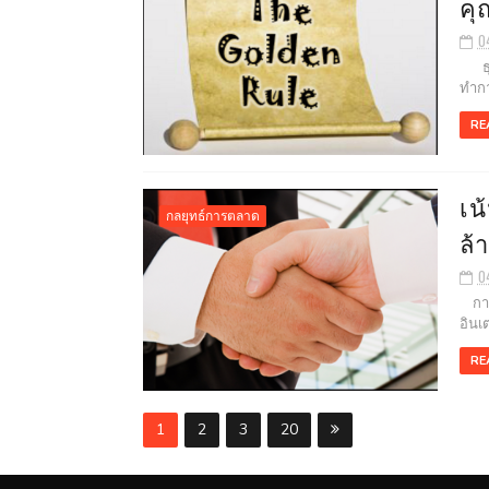
คุ
0
ธุรก
ทำกา
RE
เน
กลยุทธ์การตลาด
ล้
0
การท
อินเต
RE
1
2
3
20