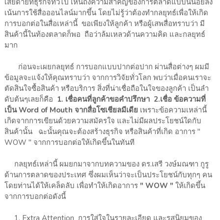
เสียดายที่ธุรกิจทั่วไป เห็นถึงความสำคัญของการตลาดแบบนี้น้อยลง
เน้นการใช้สื่อออนไลน์มากขึ้น โดยไม่รู้ว่าต้องทำกลยุทธ์เพื่อให้เกิด
การบอกต่อในสื่อเหล่านี้ ขอเพียงให้ลูกค้า หรือผู้เสพสื่อทราบว่า มี
สินค้านี้ในท้องตลาดก็พอ ถือว่าล้มเหลวด้านความคิด และกลยุทธ์
มาก
ก่อนจะเผยกลยุทธ์ การบอกแบบปากต่อปาก ผ่านสื่อต่างๆ ผมมี
ข้อมูลจะแจ้งให้คุณทราบว่า จากการวิจัยทั่วโลก พบว่าเมื่อคนเราจะ
ตัดสินใจซื้อสินค้า หรือบริการ สิ่งที่น่าเชื่อถือในใจของลูกค้า เป็นลำ
ดับต้นๆเลยก็คือ
1. เชื่อคนที่ลูกค้าขอคำปรึกษา
2.เชื่อ ข้อความที่
เป็น Word of Mouth จากสื่อโซเชียลมีเดีย
เพราะข้อความเหล่านี้
เกิดจากการเขียนด้วยความสมัครใจ และไม่มีผลประโยชน์ใดกับ
สินค้านั้น ฉะนั้นคุณจะต้องสร้างธุรกิจ หรือสินค้าที่เกิด อาการ "
WOW " จากการบอกต่อให้เกิดขึ้นในทันที
กลยุทธ์เหล่านี้ ผมยกมาจากบทความของ ดร.เสรี วงษ์มณฑา กูรู
ด้านการตลาดของประเทศ ซึ่งผมเห็นว่าจะเป็นประโยชน์กับทุกๆ คน
โดยท่านได้ให้เคล็ดลับ เพื่อทำให้เกิดอาการ
" WOW "
ให้เกิดขึ้น
จากการบอกต่อดังนี้
1. Extra Attention การใส่ใจในรายละเอียด และรสนิยมของ