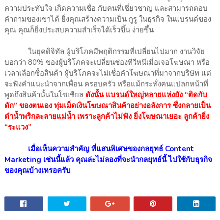
ความประทับใจ เกิดความเชื่อ กับคนที่เชี่ยวชาญ และสามารถตอบ
คำถามของเขาได้ ยิ่งคุณสร้างความเป็น กูรู ในธุรกิจ ในแบรนด์ของ
คุณ คุณก็ยิ่งประสบความสำเร็จได้เร็วขึ้น ง่ายขึ้น
ในยุคดิจิทัล ผู้บริโภคมีพฤติกรรมที่เปลี่ยนไปมาก งานวิจัย
บอกว่า 80% ของผู้บริโภคจะเปลี่ยนช่องทีวีหนีเมื่อเจอโฆษณา หรือ
เวลาเลือกซื้อสินค้า ผู้บริโภคจะไม่เชื่อคำโฆษณาที่มาจากบริษัท แต่
จะฟังคำแนะนำจากเพื่อน ครอบครัว หรือแม้กระทั่งคนแปลกหน้าที่
พูดถึงสินค้านั้นในโซเชียล
ดังนั้น แบรนด์ใหญ่หลายแห่งยัง “ติดกับ
ดัก” ของตนเอง ทุ่มเม็ดเงินโฆษณาสินค้าอย่างอลังการ ซึ่งกลายเป็น
ตำน้ำพริกละลายแม่น้ำ เพราะลูกค้าไม่ฟัง ยิ่งโฆษณาเยอะ ลูกค้ายิ่ง
“ระแวง”
เมื่อเห็นความสำคัญ ที่แสนพิเศษของกลยุทธ์ Content
Marketing เช่นนี้แล้ว คุณล่ะไม่ลองที่จะนำกลยุทธ์นี้ ไปใช้กับธุรกิจ
ของคุณบ้างเหรอครับ