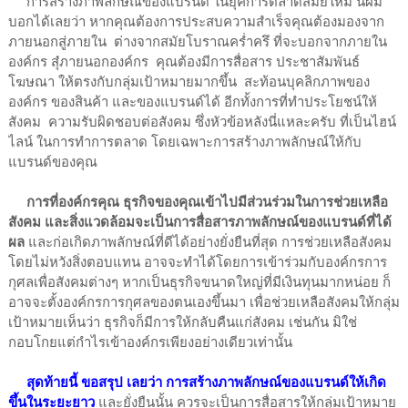
การสร้างภาพลักษณ์ของแบรนด์ ในยุคการตลาดสมัยใหม่ นี้ผม
บอกได้เลยว่า หากคุณต้องการประสบความสำเร็จคุณต้องมองจาก
ภายนอกสู่ภายใน ต่างจากสมัยโบราณคร่ำครึ ที่จะบอกจากภายใน
องค์กร สุ๋ภายนอกองค์กร คุณต้องมีการสื่อสาร ประชาสัมพันธ์
โฆษณา ให้ตรงกับกลุ่มเป้าหมายมากขึ้น สะท้อนบุคลิกภาพของ
องค์กร ของสินค้า และของแบรนด์ได้ อีกทั้งการที่ทำประโยชน์ให้
สังคม ความรับผิดชอบต่อสังคม ซึ่งหัวข้อหลังนี่แหละครับ ที่เป็นไฮน์
ไลน์ ในการทำการตลาด โดยเฉพาะการสร้างภาพลักษณ์ให้กับ
แบรนด์ของคุณ
การที่องค์กรคุณ ธุรกิจของคุณเข้าไปมีส่วนร่วมในการช่วยเหลือ
สังคม และสิ่งแวดล้อมจะเป็นการสื่อสารภาพลักษณ์ของแบรนด์ที่ได้
ผล
และก่อเกิดภาพลักษณ์ที่ดีได้อย่างยั่งยืนที่สุด การช่วยเหลือสังคม
โดยไม่หวังสิ่งตอบแทน อาจจะทำได้โดยการเข้าร่วมกับองค์กรการ
กุศลเพื่อสังคมต่างๆ หากเป็นธุรกิจขนาดใหญ่ที่มีเงินทุนมากหน่อย ก็
อาจจะตั้งองค์กรการกุศลของตนเองขึ้นมา เพื่อช่วยเหลือสังคมให้กลุ่ม
เป้าหมายเห็นว่า ธุรกิจก็มีการให้กลับคืนแก่สังคม เช่นกัน มิใช่
กอบโกยแต่กำไรเข้าองค์กรเพียงอย่างเดียวเท่านั้น
สุดท้ายนี้ ขอสรุป เลยว่า การสร้างภาพลักษณ์ของแบรนด์ให้เกิด
ขึ้นในระยะยาว
และยั่งยืนนั้น ควรจะเป็นการสื่อสารให้กลุ่มเป้าหมาย