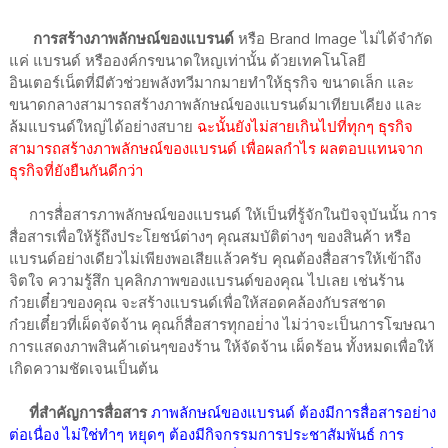
การสร้างภาพลักษณ์ของแบรนด์
หรือ Brand Image ไม่ได้จำกัด
แค่ แบรนด์ หรือองค์กรขนาดใหญเท่านั้น ด้วยเทคโนโลยี
อินเตอร์เน็ตที่มีตัวช่วยพลังทวีมากมายทำให้ธุรกิจ ขนาดเล็ก และ
ขนาดกลางสามารถสร้างภาพลักษณ์ของแบรนด์มาเทียบเคียง และ
ล้มแบรนด์ใหญ่ได้อย่างสบาย
ฉะนั้นยังไม่สายเกินไปที่ทุกๆ ธุรกิจ
สามารถสร้างภาพลักษณ์ของแบรนด์ เพื่อผลกำไร ผลตอบแทนจาก
ธุรกิจที่ยังยืนกันดีกว่า
การสื่่อสารภาพลักษณ์ของแบรนด์ ให้เป็นที่รู้จักในปัจจุบันนั้น การ
สื่อสารเพื่อให้รู้ถึงประโยชน์ต่างๆ คุณสมบัติต่างๆ ของสินค้า หรือ
แบรนด์อย่างเดียวไม่เพียงพอเสียแล้วครับ คุณต้องสื่อสารให้เข้าถึง
จิตใจ ความรู้สึก บุคลิกภาพของแบรนด์ของคุณ ไปเลย เช่นร้าน
ก๋วยเตี๋ยวของคุณ จะสร้างแบรนด์เพื่อให้สอดคล้องกับรสชาด
ก๋วยเตี๋ยวที่เผ็ดจัดจ้าน คุณก็สื่อสารทุกอย่่าง ไม่ว่าจะเป็นการโฆษณา
การแสดงภาพสินค้าเด่นๆของร้าน ให้จัดจ้าน เผ็ดร้อน ทั้งหมดเพื่อให้
เกิดความชัดเจนเป็นต้น
ที่สำคัญการสื่อสาร
ภาพลักษณ์ของแบรนด์ ต้องมีการสื่อสารอย่าง
ต่อเนื่อง ไม่ใช่ทำๆ หยุดๆ ต้องมีกิจกรรมการประชาสัมพันธ์ การ